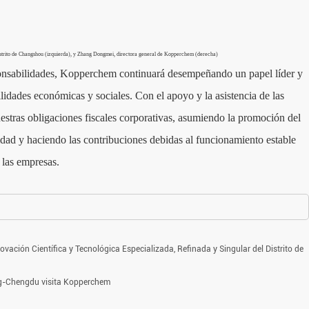
istrito de Changshou (izquierda), y Zhang Dongmei, directora general de Kopperchem (derecha)
onsabilidades, Kopperchem continuará desempeñando un papel líder y
ilidades económicas y sociales. Con el apoyo y la asistencia de las
estras obligaciones fiscales corporativas, asumiendo la promoción del
dad y haciendo las contribuciones debidas al funcionamiento estable
e las empresas.
novación Científica y Tecnológica Especializada, Refinada y Singular del Distrito de
ng-Chengdu visita Kopperchem