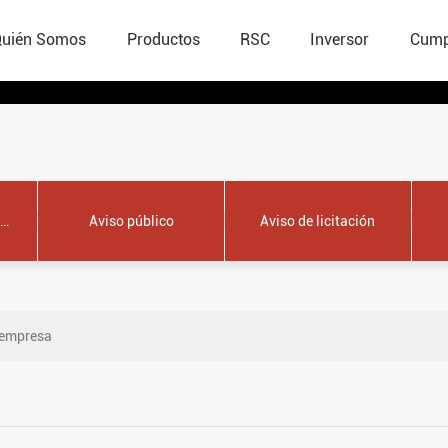
ÍA QUÍMICA ESPECI
uién Somos
Productos
RSC
Inversor
Cump
Aviso público
Aviso de licitación
 empresa